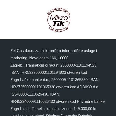
Zel-Cos d.o.o. za elektroničko-informatičke usluge i
marketing, Nova cesta 166, 10000
Zagreb., Transakcijski račun: 2360000-1101194923,
IBAN: HR5323600001101194923 otvoren kod
Zagrebačke banke d.d., 2500009-1101365330, IBAN:
HR3725000091101365330 otvoren kod ADDIKO d.d.
i 2340009-1110626430, IBAN:
HR4523400091110626430 otvoren kod Privredne banke
Zagreb d.d., Temeljni kapital u iznosu 149.000,00 kn
uplaćen je u cijelosti. Direktor Dubravko Puhelek.