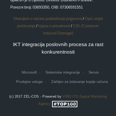
Porezni broj: 03693350, OIB: 07306591551
Obavijest o načinu podnošenja prigovora
/
Opći uvjeti
poslovanja
/
Izjava o privatnosti
/
CID (Customer
Induced Damage)
IKT integracija poslovnih procesa za rast
konkurentnosti
Microsoft
Sistemske integracije
Servis
Prodajne usluge
Zahtjev za izdavanje kopije računa
(c) 2017 ZEL-COS - Powered by
VIRO ITS
Digital Marketing
Agency