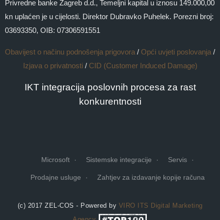
Privredne banke Zagreb d.d., Temeljni kapital u iznosu 149.000,00
kn uplaćen je u cijelosti. Direktor Dubravko Puhelek. Porezni broj:
03693350, OIB: 07306591551
Obavijest o načinu podnošenja prigovora
/
Opći uvjeti poslovanja
/
Izjava o privatnosti
/
CID (Customer Induced Damage)
IKT integracija poslovnih procesa za rast
konkurentnosti
Microsoft
Sistemske integracije
Servis
Prodajne usluge
Zahtjev za izdavanje kopije računa
(c) 2017 ZEL-COS - Powered by
VIRO ITS
Digital Marketing
Agency