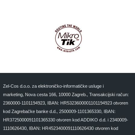
Zel-Cos d.o.o. za elektroničko-informatičke usluge i
marketing, Nova cesta 166, 10000 Zagreb., Transakcijski račun:
2360000-1101194923, IBAN: HR5323600001101194923 otvoren
kod Zagrebačke banke d.d., 2500009-1101365330, IBAN:
HR3725000091101365330 otvoren kod ADDIKO d.d. i 2340009-
1110626430, IBAN: HR4523400091110626430 otvoren kod