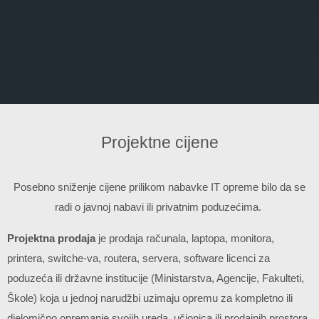
Projektne cijene
Posebno sniženje cijene prilikom nabavke IT opreme bilo da se
radi o javnoj nabavi ili privatnim poduzećima.
Projektna prodaja
je prodaja računala, laptopa, monitora,
printera, switche-va, routera, servera, software licenci za
poduzeća ili državne institucije (Ministarstva, Agencije, Fakulteti,
Škole) koja u jednoj narudžbi uzimaju opremu za kompletno ili
djelomično opremanje svojih ureda, učionica ili prodajnih prostora.