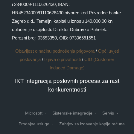
i 2340009-1110626430, IBAN:
HR4523400091110626430 otvoren kod Privredne banke
Zagreb d.d., Temeljni kapital u iznosu 149.000,00 kn
uplaćen je u cijelosti. Direktor Dubravko Puhelek.
Porezni broj: 03693350, OIB: 07306591551
Obavijest o načinu podnošenja prigovora
/
Opći uvjeti
poslovanja
/
Izjava o privatnosti
/
CID (Customer
Induced Damage)
IKT integracija poslovnih procesa za rast
konkurentnosti
Microsoft
Sistemske integracije
Servis
Prodajne usluge
Zahtjev za izdavanje kopije računa