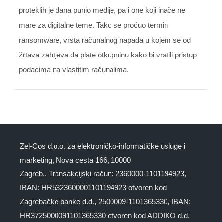
proteklih je dana punio medije, pa i one koji inače ne
mare za digitalne teme. Tako se pročuo termin
ransomware, vrsta računalnog napada u kojem se od
žrtava zahtjeva da plate otkupninu kako bi vratili pristup
podacima na vlastitim računalima.
Zel-Cos d.o.o. za elektroničko-informatičke usluge i
marketing, Nova cesta 166, 10000
Zagreb., Transakcijski račun: 2360000-1101194923,
IBAN: HR5323600001101194923 otvoren kod
Zagrebačke banke d.d., 2500009-1101365330, IBAN:
HR3725000091101365330 otvoren kod ADDIKO d.d.