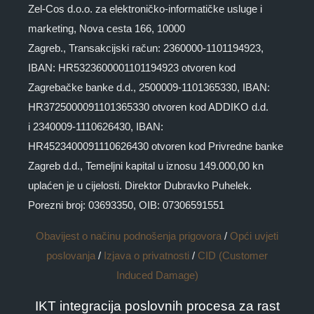
Zel-Cos d.o.o. za elektroničko-informatičke usluge i
marketing, Nova cesta 166, 10000
Zagreb., Transakcijski račun: 2360000-1101194923,
IBAN: HR5323600001101194923 otvoren kod
Zagrebačke banke d.d., 2500009-1101365330, IBAN:
HR3725000091101365330 otvoren kod ADDIKO d.d.
i 2340009-1110626430, IBAN:
HR4523400091110626430 otvoren kod Privredne banke
Zagreb d.d., Temeljni kapital u iznosu 149.000,00 kn
uplaćen je u cijelosti. Direktor Dubravko Puhelek.
Porezni broj: 03693350, OIB: 07306591551
Obavijest o načinu podnošenja prigovora
/
Opći uvjeti
poslovanja
/
Izjava o privatnosti
/
CID (Customer
Induced Damage)
IKT integracija poslovnih procesa za rast