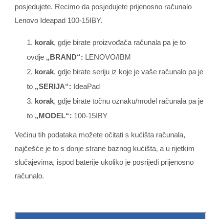
posjedujete. Recimo da posjedujete prijenosno računalo
Lenovo Ideapad 100-15IBY.
korak
, gdje birate proizvođača računala pa je to
ovdje
„BRAND“:
LENOVO/IBM
korak
, gdje birate seriju iz koje je vaše računalo pa je
to
„SERIJA“:
IdeaPad
korak
, gdje birate točnu oznaku/model računala pa je
to
„MODEL“:
100-15IBY
Većinu tih podataka možete očitati s kućišta računala,
najčešće je to s donje strane baznog kućišta, a u rijetkim
slučajevima, ispod baterije ukoliko je posrijedi prijenosno
računalo.