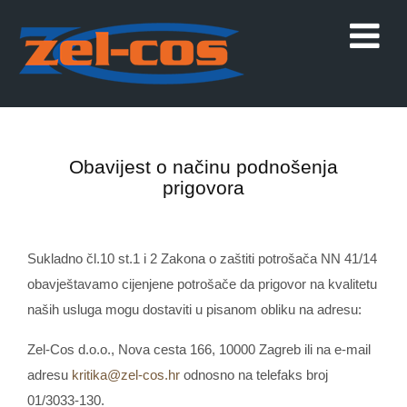
Obavijest o načinu podnošenja
prigovora
Sukladno čl.10 st.1 i 2 Zakona o zaštiti potrošača NN 41/14
obavještavamo cijenjene potrošače da prigovor na kvalitetu
naših usluga mogu dostaviti u pisanom obliku na adresu:
Zel-Cos d.o.o., Nova cesta 166, 10000 Zagreb ili na e-mail
adresu
kritika@zel-cos.hr
odnosno na telefaks broj
01/3033-130.