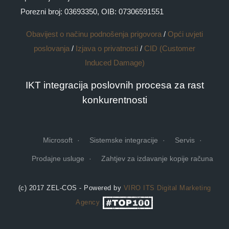
Porezni broj: 03693350, OIB: 07306591551
Obavijest o načinu podnošenja prigovora
/
Opći uvjeti
poslovanja
/
Izjava o privatnosti
/
CID (Customer
Induced Damage)
IKT integracija poslovnih procesa za rast
konkurentnosti
Microsoft
Sistemske integracije
Servis
Prodajne usluge
Zahtjev za izdavanje kopije računa
(c) 2017 ZEL-COS - Powered by
VIRO ITS
Digital Marketing
Agency