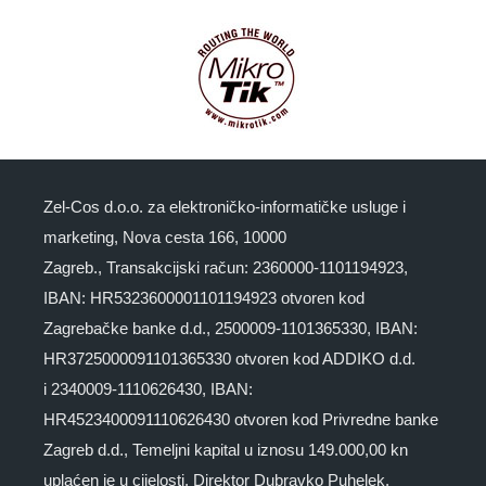
Zel-Cos d.o.o. za elektroničko-informatičke usluge i
marketing, Nova cesta 166, 10000
Zagreb., Transakcijski račun: 2360000-1101194923,
IBAN: HR5323600001101194923 otvoren kod
Zagrebačke banke d.d., 2500009-1101365330, IBAN:
HR3725000091101365330 otvoren kod ADDIKO d.d.
i 2340009-1110626430, IBAN:
HR4523400091110626430 otvoren kod Privredne banke
Zagreb d.d., Temeljni kapital u iznosu 149.000,00 kn
uplaćen je u cijelosti. Direktor Dubravko Puhelek.