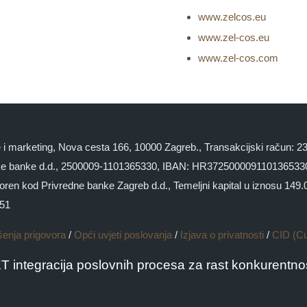
www.zelcos.eu
www.zel-cos.eu
www.zel-cos.com
ge i marketing, Nova cesta 166, 10000 Zagreb., Transakcijski račun:
 banke d.d., 2500009-1101365330, IBAN: HR3725000091101365330 
kod Privredne banke Zagreb d.d., Temeljni kapital u iznosu 149.000
551
šenja prigovora
/
Opći uvjeti poslovanja
/
Izjava o privatnosti
/
CID (C
KT integracija poslovnih procesa za rast konkurentnos