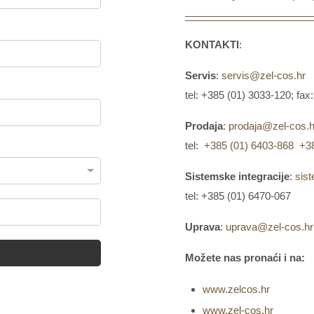
KONTAKTI
:
Servis
:
servis@zel-cos.hr
tel: +385 (01) 3033-120; fa
Prodaja
:
prodaja@zel-cos.h
tel:
+385 (01) 6403-868
+3
Sistemske integracije
:
sis
tel: +385 (01) 6470-067
Uprava
:
uprava@zel-cos.hr
Možete nas pronaći i na:
www.zelcos.hr
www.zel-cos.hr