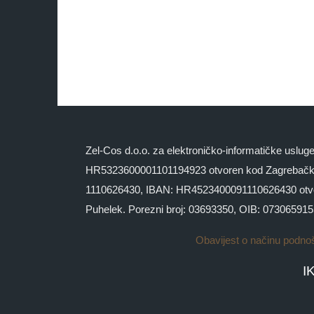
Zel-Cos d.o.o. za elektroničko-informatičke uslu
HR5323600001101194923 otvoren kod Zagrebačke
1110626430, IBAN: HR4523400091110626430 otvoren 
Puhelek. Porezni broj: 03693350, OIB: 07306591
Obavijest o načinu podno
I