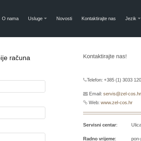
O nama
Usluge
Novosti
Kontaktirajte nas
Jezik
Kontaktirajte nas!
ije računa
Telefon:
+385 (1) 3033 120
Email:
servis@zel-cos.hr
Web:
www.zel-cos.hr
Servisni centar
: Ulica g
Radno vrijeme
: pon-pet 