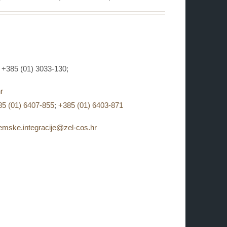
x: +385 (01) 3033-130;
r
85 (01) 6407-855
;
+385 (01) 6403-871
temske.integracije@zel-cos.hr