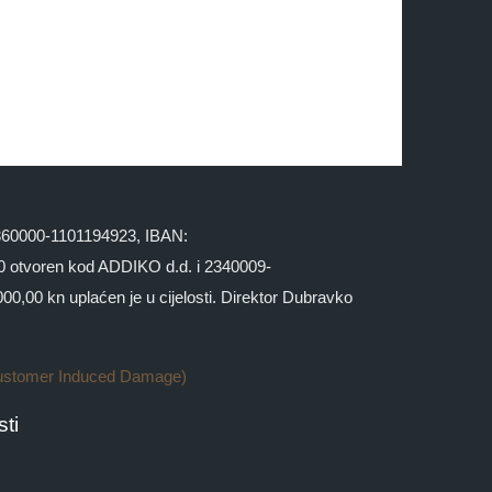
 2360000-1101194923, IBAN:
otvoren kod ADDIKO d.d. i 2340009-
,00 kn uplaćen je u cijelosti. Direktor Dubravko
ustomer Induced Damage)
ti