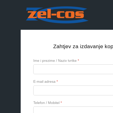
Zahtjev za izdavanje kop
Ime i prezime / Naziv tvrtke
*
E-mail adresa
*
Telefon / Mobitel
*