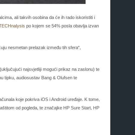
ma, ali takvih osobina da će ih rado iskoristiti i
TECHnalysis
po kojem se 54% posla obavlja izvan
ućuju nesmetan prelazak između tih sfera“,
ključujući najsvjetliji mogući prikaz na zaslonu) te
u tipku, audiosustav Bang & Olufsen te
čunala koje pokriva iOS i Android uređaje. K tome,
 zaštitom od pogleda, te značajke HP Sure Start, HP