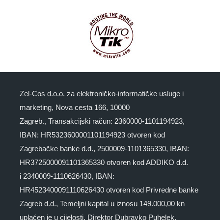
Zel-Cos d.o.o. za elektroničko-informatičke usluge i
marketing, Nova cesta 166, 10000
Zagreb., Transakcijski račun: 2360000-1101194923,
IBAN: HR5323600001101194923 otvoren kod
Zagrebačke banke d.d., 2500009-1101365330, IBAN:
HR3725000091101365330 otvoren kod ADDIKO d.d.
i 2340009-1110626430, IBAN:
HR4523400091110626430 otvoren kod Privredne banke
Zagreb d.d., Temeljni kapital u iznosu 149.000,00 kn
uplaćen je u cijelosti. Direktor Dubravko Puhelek.