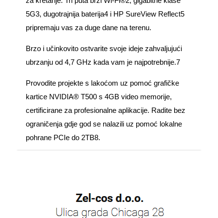
za kretanje. Tri puta brži Wi‑Fi®2, gigabitne klase
5G3, dugotrajnija baterija4 i HP SureView Reflect5
pripremaju vas za duge dane na terenu.
Brzo i učinkovito ostvarite svoje ideje zahvaljujući
ubrzanju od 4,7 GHz kada vam je najpotrebnije.7
Provodite projekte s lakoćom uz pomoć grafičke
kartice NVIDIA® T500 s 4GB video memorije,
certificirane za profesionalne aplikacije. Radite bez
ograničenja gdje god se nalazili uz pomoć lokalne
pohrane PCIe do 2TB8.