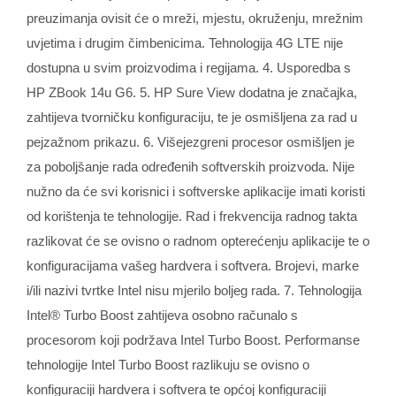
preuzimanja ovisit će o mreži, mjestu, okruženju, mrežnim
uvjetima i drugim čimbenicima. Tehnologija 4G LTE nije
dostupna u svim proizvodima i regijama. 4. Usporedba s
HP ZBook 14u G6. 5. HP Sure View dodatna je značajka,
zahtijeva tvorničku konfiguraciju, te je osmišljena za rad u
pejzažnom prikazu. 6. Višejezgreni procesor osmišljen je
za poboljšanje rada određenih softverskih proizvoda. Nije
nužno da će svi korisnici i softverske aplikacije imati koristi
od korištenja te tehnologije. Rad i frekvencija radnog takta
razlikovat će se ovisno o radnom opterećenju aplikacije te o
konfiguracijama vašeg hardvera i softvera. Brojevi, marke
i/ili nazivi tvrtke Intel nisu mjerilo boljeg rada. 7. Tehnologija
Intel® Turbo Boost zahtijeva osobno računalo s
procesorom koji podržava Intel Turbo Boost. Performanse
tehnologije Intel Turbo Boost razlikuju se ovisno o
konfiguraciji hardvera i softvera te općoj konfiguraciji