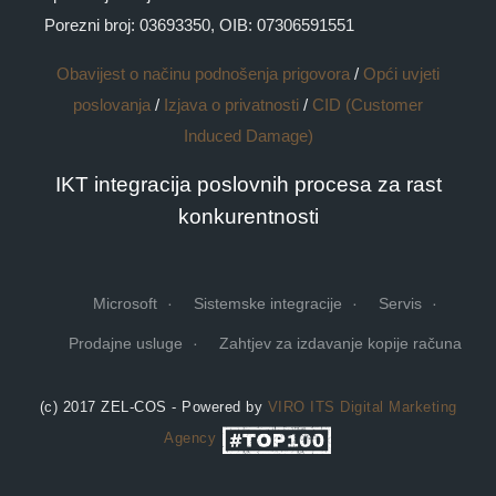
Porezni broj: 03693350, OIB: 07306591551
Obavijest o načinu podnošenja prigovora
/
Opći uvjeti
poslovanja
/
Izjava o privatnosti
/
CID (Customer
Induced Damage)
IKT integracija poslovnih procesa za rast
konkurentnosti
Microsoft
Sistemske integracije
Servis
Prodajne usluge
Zahtjev za izdavanje kopije računa
(c) 2017 ZEL-COS - Powered by
VIRO ITS
Digital Marketing
Agency