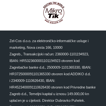
Zel-Cos d.o.o. za elektroničko-informatičke usluge i
marketing, Nova cesta 166, 10000
Zagreb., Transakcijski račun: 2360000-1101194923,
IBAN: HR5323600001101194923 otvoren kod
Zagrebačke banke d.d., 2500009-1101365330, IBAN:
HR3725000091101365330 otvoren kod ADDIKO d.d.
i 2340009-1110626430, IBAN:
HR4523400091110626430 otvoren kod Privredne banke
Zagreb d.d., Temeljni kapital u iznosu 149.000,00 kn
uplaćen je u cijelosti. Direktor Dubravko Puhelek.