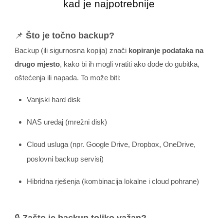
kad je najpotrebnije
📌
Što je točno backup?
Backup (ili sigurnosna kopija) znači
kopiranje podataka na
drugo mjesto
, kako bi ih mogli vratiti ako dođe do gubitka,
oštećenja ili napada. To može biti:
Vanjski hard disk
NAS uređaj (mrežni disk)
Cloud usluga (npr. Google Drive, Dropbox, OneDrive,
poslovni backup servisi)
Hibridna rješenja (kombinacija lokalne i cloud pohrane)
🔒
Zašto je backup toliko važan?