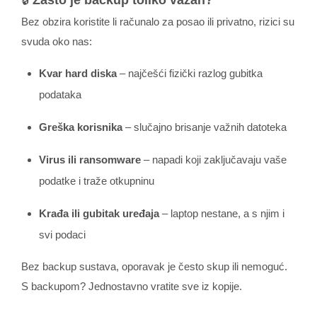
Bez obzira koristite li računalo za posao ili privatno, rizici su
svuda oko nas:
Kvar hard diska
– najčešći fizički razlog gubitka
podataka
Greška korisnika
– slučajno brisanje važnih datoteka
Virus ili ransomware
– napadi koji zaključavaju vaše
podatke i traže otkupninu
Krađa ili gubitak uređaja
– laptop nestane, a s njim i
svi podaci
Bez backup sustava, oporavak je često skup ili nemoguć.
S backupom? Jednostavno vratite sve iz kopije.