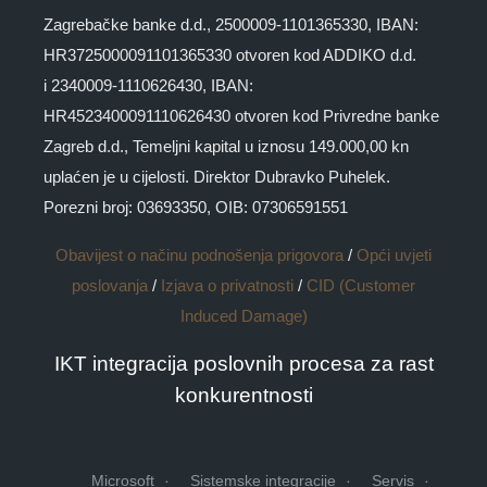
Zagrebačke banke d.d., 2500009-1101365330, IBAN:
HR3725000091101365330 otvoren kod ADDIKO d.d.
i 2340009-1110626430, IBAN:
HR4523400091110626430 otvoren kod Privredne banke
Zagreb d.d., Temeljni kapital u iznosu 149.000,00 kn
uplaćen je u cijelosti. Direktor Dubravko Puhelek.
Porezni broj: 03693350, OIB: 07306591551
Obavijest o načinu podnošenja prigovora
/
Opći uvjeti
poslovanja
/
Izjava o privatnosti
/
CID (Customer
Induced Damage)
IKT integracija poslovnih procesa za rast
konkurentnosti
Microsoft
Sistemske integracije
Servis