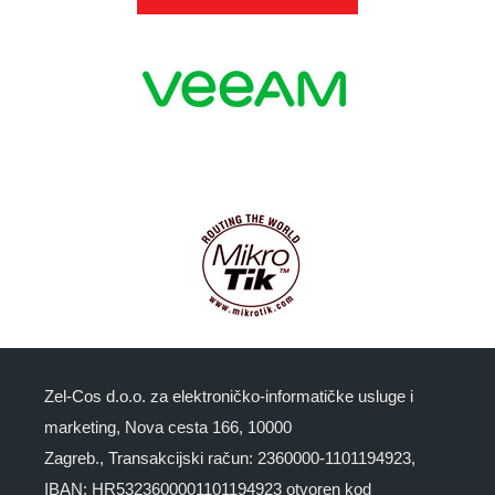
Zel-Cos d.o.o. za elektroničko-informatičke usluge i
marketing, Nova cesta 166, 10000
Zagreb., Transakcijski račun: 2360000-1101194923,
IBAN: HR5323600001101194923 otvoren kod