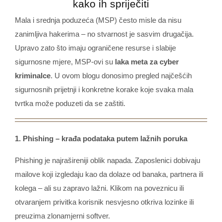
kako ih spriječiti
Mala i srednja poduzeća (MSP) često misle da nisu
zanimljiva hakerima – no stvarnost je sasvim drugačija.
Upravo zato što imaju ograničene resurse i slabije
sigurnosne mjere, MSP-ovi su
laka meta za cyber
kriminalce
. U ovom blogu donosimo pregled najčešćih
sigurnosnih prijetnji i konkretne korake koje svaka mala
tvrtka može poduzeti da se zaštiti.
1. Phishing – krađa podataka putem lažnih poruka
Phishing je najrašireniji oblik napada. Zaposlenici dobivaju
mailove koji izgledaju kao da dolaze od banaka, partnera ili
kolega – ali su zapravo lažni. Klikom na poveznicu ili
otvaranjem privitka korisnik nesvjesno otkriva lozinke ili
preuzima zlonamjerni softver.