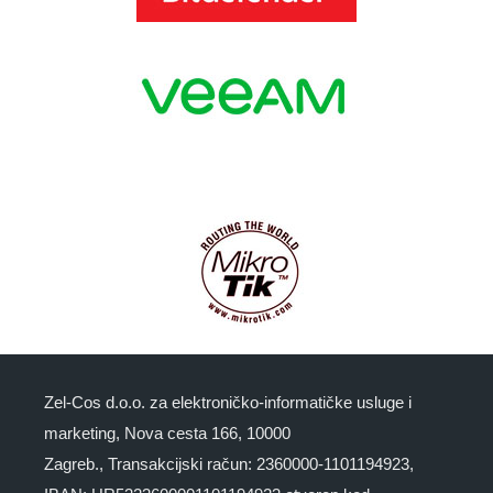
Zel-Cos d.o.o. za elektroničko-informatičke usluge i
marketing, Nova cesta 166, 10000
Zagreb., Transakcijski račun: 2360000-1101194923,