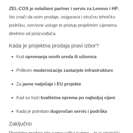
ZEL‑COS je ovlašteni partner i servis za Lenovo i HP
,
što znači da osim prodaje, osigurava i stručnu tehničku
podršku, servisne usluge te pristup projektnim cijenama
direktno od proizvođača.
Kada je projektna prodaja pravi izbor?
Kod
opremanja novih ureda ili učionica
Prilikom
modernizacije zastarjele infrastrukture
Za
javne natječaje i EU projekte
Kad se traži
kvalitetna oprema po najboljoj cijeni
Kada je potreban
dugoročan servis i podrška
Zaključno
Projektna prodaja nije samo velika kupnja – to je strateški