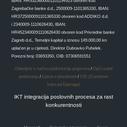
IBAN: HR5323600001101194923 otvoren kod
Zagrebačke banke d.d., 2500009-1101365330, IBAN:
HR3725000091101365330 otvoren kod ADDIKO d.d.
i 2340009-1110626430, IBAN:
HR4523400091110626430 otvoren kod Privredne banke
Zagreb d.d., Temeljni kapital u iznosu 149.000,00 kn
uplaćen je u cijelosti. Direktor Dubravko Puhelek.
Porezni broj: 03693350, OIB: 07306591551
Obavijest o načinu podnošenja prigovora
/
Opći uvjeti
poslovanja
/
Izjava o privatnosti
/
CID (Customer
Induced Damage)
IKT integracija poslovnih procesa za rast
konkurentnosti