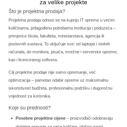
za velike projekte
Što je projektna prodaja?
Projektna prodaja odnosi se na kupnju IT opreme u većim
količinama, prilagođenu potrebama institucija i poduzeća –
primjerice škola, fakulteta, ministarstava, agencija ili
poslovnih sustava. To uključuje sve: od laptopa i stolnih
računala, do monitora, pisača, mrežne i serverske opreme,
kao i licenciranog softvera.
Cilj projektne prodaje nije samo opremanje, već
optimizacija – pametan odabir opreme uz maksimalnu
iskoristivost budžeta, profesionalnu podršku i dugoročnu
vrijednost za korisnika.
Koje su prednosti?
Posebne projektne cijene
– proizvođači odobravaju
dodatne popuste za veće količine, obično iznad