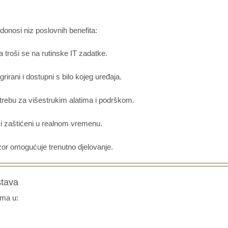
 donosi niz poslovnih benefita:
troši se na rutinske IT zadatke.
egrirani i dostupni s bilo kojeg uređaja.
trebu za višestrukim alatima i podrškom.
 i zaštićeni u realnom vremenu.
zor omogućuje trenutno djelovanje.
stava
ima u: