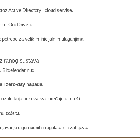
roz Active Directory i cloud servise.
tu i OneDrive-u.
potrebe za velikim inicijalnim ulaganjima.
iziranog sustava
. Bitdefender nudi:
a i zero-day napada
.
nzolu koja pokriva sve uređaje u mreži.
u zaštitu.
javanje sigurnosnih i regulatornih zahtjeva.