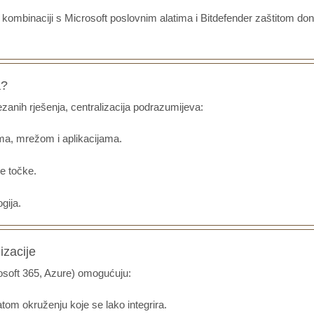
u kombinaciji s Microsoft poslovnim alatima i Bitdefender zaštitom don
a?
anih rješenja, centralizacija podrazumijeva:
ma, mrežom i aplikacijama.
e točke.
gija.
izacije
osoft 365, Azure) omogućuju:
tom okruženju koje se lako integrira.