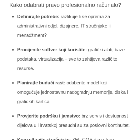
Kako odabrati pravo profesionalno računalo?
Definirajte potrebe:
razlikuje li se oprema za
administrativni odjel, dizajnere, IT stručnjake ili
menadžment?
Procijenite softver koji koristite:
grafički alati, baze
podataka, virtualizacija – sve to zahtijeva različite
resurse.
Planirajte budući rast:
odaberite model koji
omogućuje jednostavnu nadogradnju memorije, diska i
grafičkih kartica.
Provjerite podršku i jamstvo:
brz servis i dostupnost
dijelova u Hrvatskoj presudni su za poslovni kontinuitet.
Konzultirajte stručnjake:
ZEL-COS d.o.o. kao