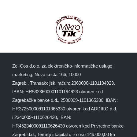
Zel-Cos d.o.o. za elektroničko-informatičke usluge i
marketing, Nova cesta 166, 10000
Zagreb., Transakcijski račun: 2360000-1101194923,
IBAN: HR5323600001101194923 otvoren kod
Zagrebačke banke d.d., 2500009-1101365330, IBAN:
HR3725000091101365330 otvoren kod ADDIKO d.d.
i 2340009-1110626430, IBAN:
HR4523400091110626430 otvoren kod Privredne banke
Zagreb d.d., Temeljni kapital u iznosu 149.000,00 kn