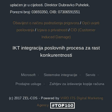
uplaćen je u cijelosti. Direktor Dubravko Puhelek.
Porezni broj: 03693350, OIB: 07306591551
Obavijest o načinu podnošenja prigovora
/
Opći uvjeti
poslovanja
/
Izjava o privatnosti
/
CID (Customer
Induced Damage)
IKT integracija poslovnih procesa za rast
konkurentnosti
Microsoft
Sistemske integracije
Servis
Prodajne usluge
Zahtjev za izdavanje kopije računa
(c) 2017 ZEL-COS - Powered by
VIRO ITS
Digital Marketing
Agency