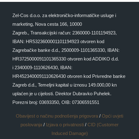
Zel-Cos d.o.o. za elektroničko-informatičke usluge i
marketing, Nova cesta 166, 10000
Zagreb., Transakcijski račun: 2360000-1101194923,
IBAN: HR5323600001101194923 otvoren kod
Zagrebačke banke d.d., 2500009-1101365330, IBAN:
HR3725000091101365330 otvoren kod ADDIKO d.d.
i 2340009-1110626430, IBAN:
HR4523400091110626430 otvoren kod Privredne banke
Zagreb d.d., Temeljni kapital u iznosu 149.000,00 kn
uplaćen je u cijelosti. Direktor Dubravko Puhelek.
Porezni broj: 03693350, OIB: 07306591551
Obavijest o načinu podnošenja prigovora
/
Opći uvjeti
poslovanja
/
Izjava o privatnosti
/
CID (Customer
Induced Damage)