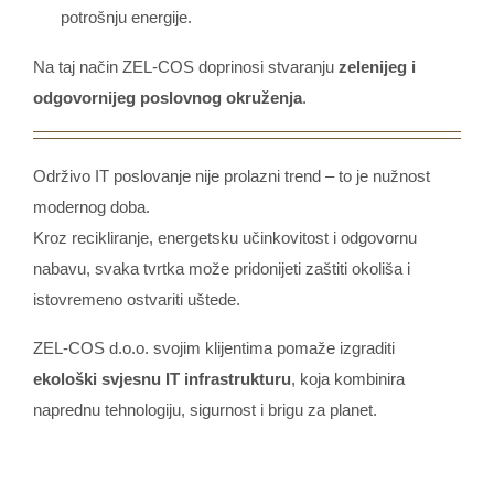
potrošnju energije.
Na taj način ZEL-COS doprinosi stvaranju
zelenijeg i
odgovornijeg poslovnog okruženja
.
Održivo IT poslovanje nije prolazni trend – to je nužnost
modernog doba.
Kroz recikliranje, energetsku učinkovitost i odgovornu
nabavu, svaka tvrtka može pridonijeti zaštiti okoliša i
istovremeno ostvariti uštede.
ZEL-COS d.o.o. svojim klijentima pomaže izgraditi
ekološki svjesnu IT infrastrukturu
, koja kombinira
naprednu tehnologiju, sigurnost i brigu za planet.