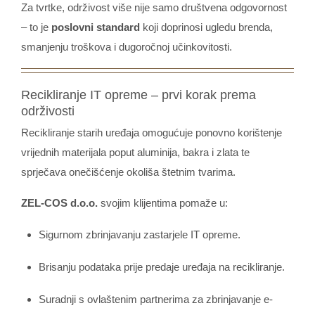
Za tvrtke, održivost više nije samo društvena odgovornost
– to je
poslovni standard
koji doprinosi ugledu brenda,
smanjenju troškova i dugoročnoj učinkovitosti.
Recikliranje IT opreme – prvi korak prema
održivosti
Recikliranje starih uređaja omogućuje ponovno korištenje
vrijednih materijala poput aluminija, bakra i zlata te
sprječava onečišćenje okoliša štetnim tvarima.
ZEL-COS d.o.o.
svojim klijentima pomaže u:
Sigurnom zbrinjavanju zastarjele IT opreme.
Brisanju podataka prije predaje uređaja na recikliranje.
Suradnji s ovlaštenim partnerima za zbrinjavanje e-