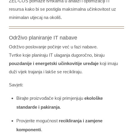
ZEL-COS pomaže tvrtkama u analizi i optimizaciji IT
resursa kako bi se postigla maksimalna učinkovitost uz
minimalan utjecaj na okoliš.
Održivo planiranje IT nabave
Održivo poslovanje počinje već u fazi nabave.
Tvrtke koje planiraju IT ulaganja dugoročno, biraju
pouzdanije i energetski učinkovitije uređaje
koji imaju
duži vijek trajanja i lakše se recikliraju.
Savjeti:
Birajte proizvođače koji primjenjuju
ekološke
standarde i pakiranja
.
Provjerite mogućnost
recikliranja i zamjene
komponenti
.