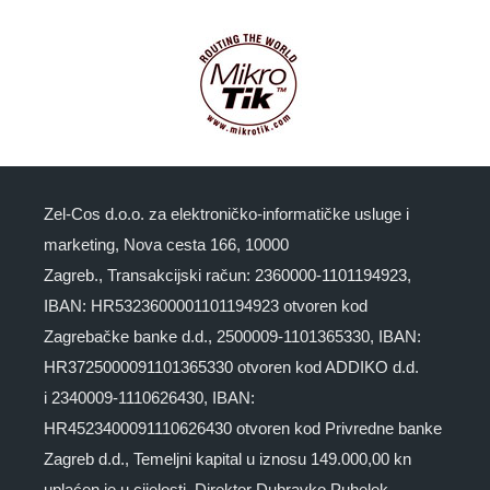
Zel-Cos d.o.o. za elektroničko-informatičke usluge i
marketing, Nova cesta 166, 10000
Zagreb., Transakcijski račun: 2360000-1101194923,
IBAN: HR5323600001101194923 otvoren kod
Zagrebačke banke d.d., 2500009-1101365330, IBAN:
HR3725000091101365330 otvoren kod ADDIKO d.d.
i 2340009-1110626430, IBAN:
HR4523400091110626430 otvoren kod Privredne banke
Zagreb d.d., Temeljni kapital u iznosu 149.000,00 kn
uplaćen je u cijelosti. Direktor Dubravko Puhelek.