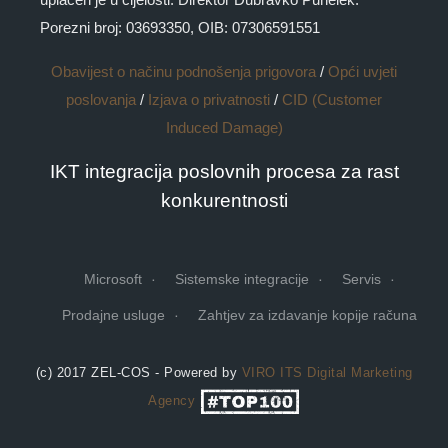
Porezni broj: 03693350, OIB: 07306591551
Obavijest o načinu podnošenja prigovora
/
Opći uvjeti
poslovanja
/
Izjava o privatnosti
/
CID (Customer
Induced Damage)
IKT integracija poslovnih procesa za rast
konkurentnosti
Microsoft
Sistemske integracije
Servis
Prodajne usluge
Zahtjev za izdavanje kopije računa
(c) 2017 ZEL-COS - Powered by
VIRO ITS
Digital Marketing
Agency