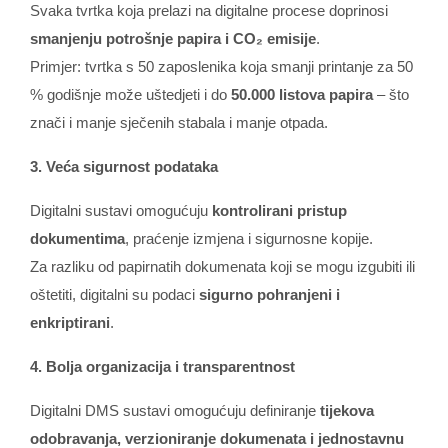
Svaka tvrtka koja prelazi na digitalne procese doprinosi
smanjenju potrošnje papira i CO₂ emisije
.
Primjer: tvrtka s 50 zaposlenika koja smanji printanje za 50
% godišnje može uštedjeti i do
50.000 listova papira
– što
znači i manje sječenih stabala i manje otpada.
3. Veća sigurnost podataka
Digitalni sustavi omogućuju
kontrolirani pristup
dokumentima
, praćenje izmjena i sigurnosne kopije.
Za razliku od papirnatih dokumenata koji se mogu izgubiti ili
oštetiti, digitalni su podaci
sigurno pohranjeni i
enkriptirani
.
4. Bolja organizacija i transparentnost
Digitalni DMS sustavi omogućuju definiranje
tijekova
odobravanja, verzioniranje dokumenata i jednostavnu