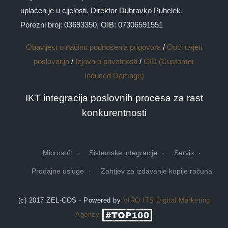
uplaćen je u cijelosti. Direktor Dubravko Puhelek.
Porezni broj: 03693350, OIB: 07306591551
Obavijest o načinu podnošenja prigovora
/
Opći uvjeti
poslovanja
/
Izjava o privatnosti
/
CID (Customer
Induced Damage)
IKT integracija poslovnih procesa za rast
konkurentnosti
Microsoft
Sistemske integracije
Servis
Prodajne usluge
Zahtjev za izdavanje kopije računa
(c) 2017 ZEL-COS - Powered by
VIRO ITS
Digital Marketing
Agency