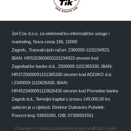
Zel-Cos d.o.o. za elektroničko-informatičke usluge i
marketing, Nova cesta 166, 10000
Zagreb., Transakcijski račun: 2360000-1101194923,
IBAN: HR5323600001101194923 otvoren kod
Zagrebačke banke d.d., 2500009-1101365330, IBAN:
HR3725000091101365330 otvoren kod ADDIKO d.d.
i 2340009-1110626430, IBAN:
HR4523400091110626430 otvoren kod Privredne banke
Zagreb d.d., Temeljni kapital u iznosu 149.000,00 kn
uplaćen je u cijelosti. Direktor Dubravko Puhelek.
Porezni broj: 03693350, OIB: 07306591551
Obavijest o načinu podnošenja prigovora
/
Opći uvjeti