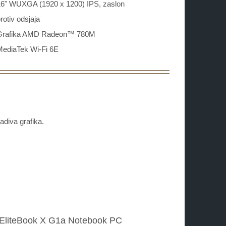
16" WUXGA (1920 x 1200) IPS, zaslon
rotiv odsjaja
Grafika AMD Radeon™ 780M
MediaTek Wi-Fi 6E
diva grafika.
EliteBook X G1a Notebook PC