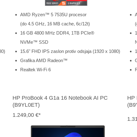
AMD Ryzen™ 5 7535U procesor
(do 4.5 GHz, 16 MB cache, 6c/12t)
(
16 GB 4800 MHz DDR4, 1TB PCIe®
NVMe™ SSD
80)
15.6" FHD IPS zaslon protiv odsjaja (1920 x 1080)
1
Grafika AMD Radeon™
Realtek Wi-Fi 6
R
HP ProBook 4 G1a 16 Notebook AI PC
HP 
(B9YL0ET)
(B9
1.249,00 €*
1.3