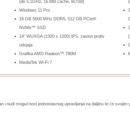
(do 5.1GHz, 16 MB cache, 8c/16t)
(
Windows 11 Pro
16 GB 5600 MHz DDR5, 512 GB PCIe®
NVMe™ SSD
1
14" WUXGA (1920 x 1200) IPS, zaslon protiv
(
odsjaja
Grafika AMD Radeon™ 780M
MediaTek Wi-Fi 7
uran i nudi mogućnost jednostavnog upravljanja na daljinu te će svoj