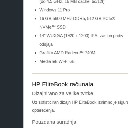
(do 4.9 GHz, 16 MB cache, 6c/12t)
Windows 11 Pro
16 GB 5600 MHz DDR5, 512 GB PCIe®
NVMe™ SSD
14" WUXGA (1920 x 1200) IPS, zaslon protiv
odsjaja
Grafika AMD Radeon™ 740M
MediaTek Wi-Fi 6E
HP EliteBook računala
Dizajnirano za velike tvrtke
Uz sofisticiran dizajn HP EliteBook iznimno je sig
opterećenja.
Pouzdana suradnja