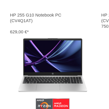
HP 255 G10 Notebook PC
HP 
(CV4Q1AT)
(CV
750
629,00 €*