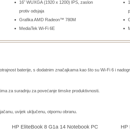
16" WUXGA (1920 x 1200) IPS, zaslon
protiv odsjaja
p
Grafika AMD Radeon™ 780M
MediaTek Wi-Fi 6E
ajnost baterije, s dodatnim značajkama kao što su Wi-Fi 6 i nadogra
atima za suradnju za povećanje timske produktivnosti.
jačanu, uvijek uključenu, otpornu obranu.
HP EliteBook 8 G1a 14 Notebook PC
HP 