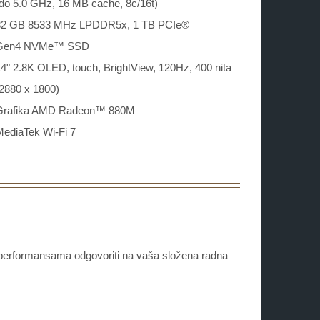
do 5.0 GHz, 16 MB cache, 8c/16t)
32 GB 8533 MHz LPDDR5x, 1 TB PCIe®
Gen4 NVMe™ SSD
4" 2.8K OLED, touch, BrightView, 120Hz, 400 nita
2880 x 1800)
Grafika AMD Radeon™ 880M
MediaTek Wi-Fi 7
im performansama odgovoriti na vaša složena radna