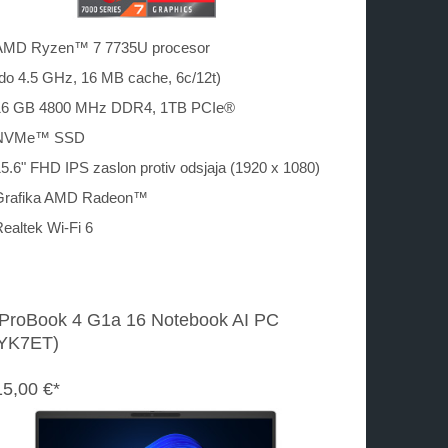
AMD Ryzen™ 7 7735U procesor
do 4.5 GHz, 16 MB cache, 6c/12t)
16 GB 4800 MHz DDR4, 1TB PCIe®
NVMe™ SSD
5.6" FHD IPS zaslon protiv odsjaja (1920 x 1080)
Grafika AMD Radeon™
ealtek Wi-Fi 6
ProBook 4 G1a 16 Notebook AI PC
YK7ET)
15,00 €*