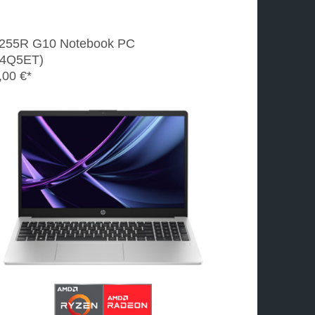
255R G10 Notebook PC
4Q5ET)
,00 €*