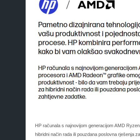
HP računala s najnovijom generacijom AMD Ryzen™ 
hibridni način rada ili pouzdana poslovna rješenja z