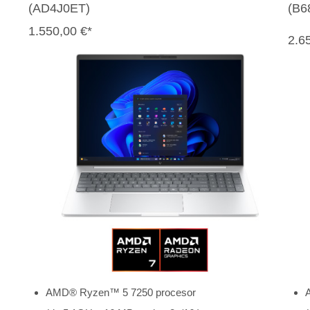
(AD4J0ET)
(B6
1.550,00 €*
2.6
AMD® Ryzen™ 5 7250 procesor