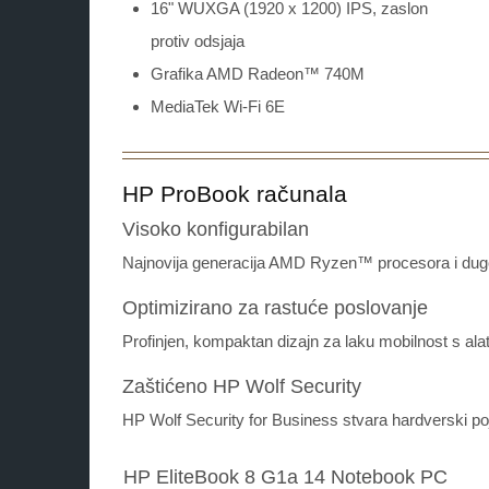
16" WUXGA (1920 x 1200) IPS, zaslon
protiv odsjaja
Grafika AMD Radeon™ 740M
MediaTek Wi-Fi 6E
HP ProBook računala
Visoko konfigurabilan
Najnovija generacija AMD Ryzen™ procesora i dugotr
Optimizirano za rastuće poslovanje
Profinjen, kompaktan dizajn za laku mobilnost s al
Zaštićeno HP Wolf Security
HP Wolf Security for Business stvara hardverski po
HP EliteBook 8 G1a 14 Notebook PC