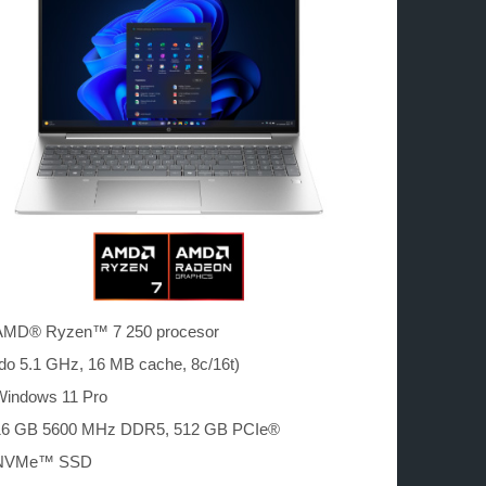
AMD® Ryzen™ 7 250 procesor
do 5.1 GHz, 16 MB cache, 8c/16t)
Windows 11 Pro
16 GB 5600 MHz DDR5, 512 GB PCIe®
NVMe™ SSD