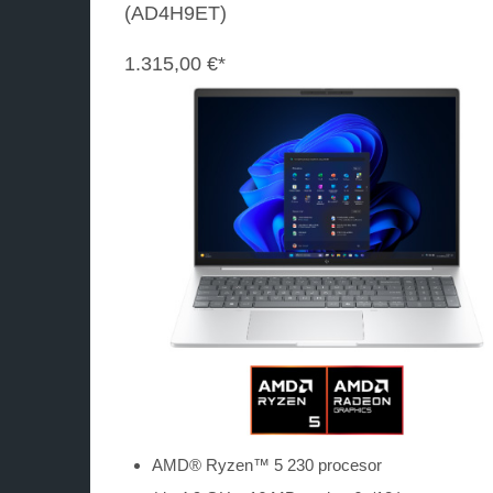
(AD4H9ET)
1.315,00 €*
AMD® Ryzen™ 5 230 procesor