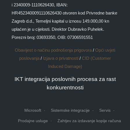
i 2340009-1110626430, IBAN:
HR4523400091110626430 otvoren kod Privredne banke
Zagreb d.d., Temeljni kapital u iznosu 149.000,00 kn
uplaćen je u cijelosti. Direktor Dubravko Puhelek.
Porezni broj: 03693350, OIB: 07306591551
Obavijest o načinu podnošenja prigovora
/
Opći uvjeti
poslovanja
/
Izjava o privatnosti
/
CID (Customer
Induced Damage)
IKT integracija poslovnih procesa za rast
konkurentnosti
Microsoft
Sistemske integracije
Servis
Prodajne usluge
Zahtjev za izdavanje kopije računa