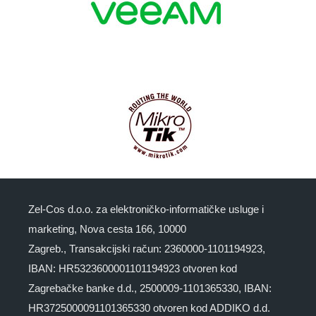
Zel-Cos d.o.o. za elektroničko-informatičke usluge i
marketing, Nova cesta 166, 10000
Zagreb., Transakcijski račun: 2360000-1101194923,
IBAN: HR5323600001101194923 otvoren kod
Zagrebačke banke d.d., 2500009-1101365330, IBAN:
HR3725000091101365330 otvoren kod ADDIKO d.d.